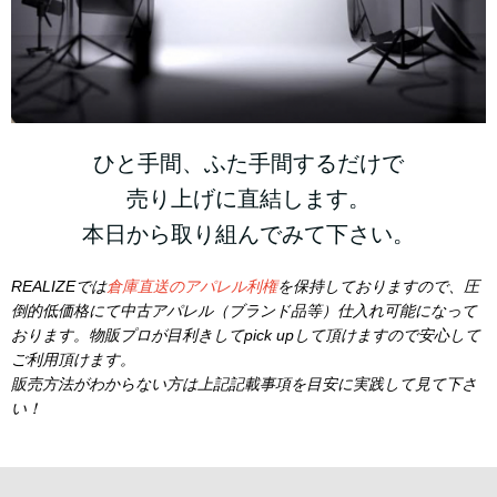
ひと手間、ふた手間するだけで
売り上げに直結します。
本日から取り組んでみて下さい。
REALIZEでは
倉庫直送のアパレル利権
を保持しておりますので、圧
倒的低価格にて中古アパレル（ブランド品等）仕入れ可能になって
おります。物販プロが目利きしてpick upして頂けますので安心して
ご利用頂けます。
販売方法がわからない方は上記記載事項を目安に実践して見て下さ
い！